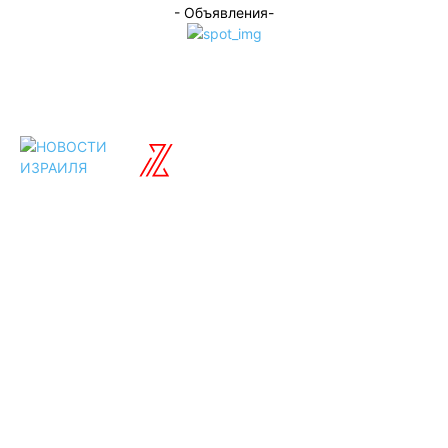
- Объявления-
ISRAELIAN
новости
Разделы
Туризм
Политика
Культура
Спорт
Развлечения
Технологии
Стиль жизни
Видео
Музыка
Ссылки
Оставайся на