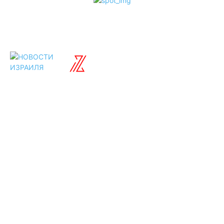
ISRAELIAN
новости
Разделы
Туризм
Политика
Культура
Спорт
Развлечения
Технологии
Стиль жизни
Видео
Музыка
Ссылки
Оставайся на
связи
Главная