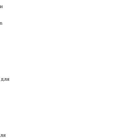
 и
n
 для
Для