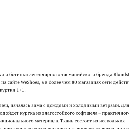
ки и ботинки легендарного тасманийского бренда Blunds
на сайте WeShoes, а в более чем 80 магазинах сети действ
 куртки 1+1!
онец, началась зима с дождями и холодными ветрами. Дл
одойдет куртка из влагостойкого софтшела – практичног
нкционального материала. Ткань состоит из нескольких
ря чему хорошо сохраняет тепло, защищает от ветра, при 