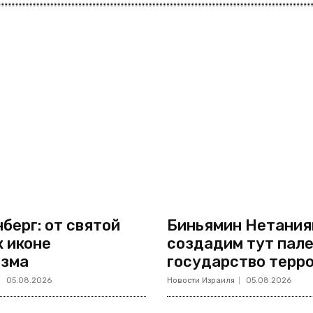
берг: от святой
Биньямин Нетанияг
к иконе
создадим тут пал
изма
государство терр
05.08.2026
Новости Израиля
05.08.2026