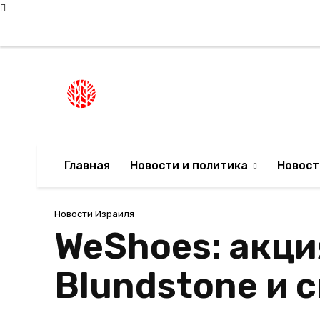
Четверг, 6 августа, 2026
Мода в Израиле
Новости Израиля
НОВОСТИ ИЗРА
Главная
Новости и политика
Новост
Новости Израиля
WeShoes: акци
Blundstone и 