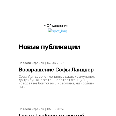
ься
- Объявления -
Новые публикации
Новости Израиля
06.08.2026
Возвращение Софы Ландвер
Софа Ландвер: от ленинградских коммуналок
до трибун Кнессета — портрет женщины,
которая не боится ни Либермана, ни «ослов»,
ни...
Новости Израиля
05.08.2026
Грета Тунберг: от святой