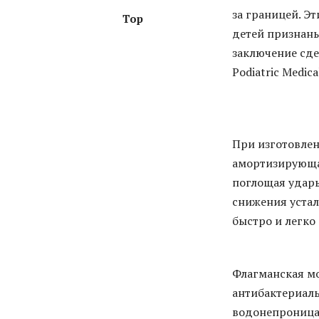
за границей. Э
Top
детей признаны
заключение сде
Podiatric Medica
При изготовле
амортизирующая
поглощая удары
снижения устал
быстро и легко 
Флагманская мо
антибактериаль
водонепроница