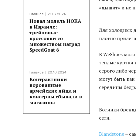
«дышит» и не п
Главное
21.07.2024
Новая модель HOKA
в Израиле:
Для холодных 
трейловые
кроссовки со
плотно прилега
множеством наград
SpeedGoat 6
В WeShoes можн
теплые куртки 
серого либо че
Главное
20.10.2024
могут быть как
Контрактники
ворованные
середины бедр
армейские яйца и
консервы сбывали в
магазины
Ботинки бренда
сети.
Blandstone
– са