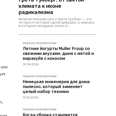
климата к иконе
радикализма
Величественная сага о Грете Тунберг — это
не просто история одной девушки, а зеркало,
в котором западные элиты и...
Новости потребителям
Летние йогурты Muller Froop со
свежими вкусами: дыня с мятой и
маракуйя с кокосом
14.06.2026
tone
ует
Новости потребителям
Немецкая инженерия для дома:
пылесос, который заменяет
целый набор техники
я
11.06.2026
о,
Новости потребителям
Когда уборка становится
этом