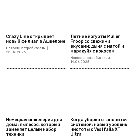
Crazy Line открывает
Летние йогурты Muller
новый филиал в Ашкелоне
Froop со свежими
вкусами: дыня с мятой и
Новости потребителям
маракуйя с кокосом
28.06.2026
Новости потребителям
14.06.2026
Немецкая инженерия для
Когда уборка становится
дома: пылесос, который
системой: новый уровень
заменяет целый набор
чистоты с Vestfalia XT
техники
Ultra