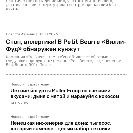
генетическое совпадение между останками погибшего,
доставленными сегодня утром в центр, и пропавшим без
вести...
Новости Израиля
07.08.2026
Стоп, аллергики! В Petit Beurre «Вилли-
Фуд» обнаружен кунжут
Компания ג.ויליפוד אינטרנשיונל בע"מ объявляет об отзыве
следующих продуктов: • печенье Petit Beurre, 1 кг; • печенье
Petit Beurre, 500 г. После...
Новости потребителям
Летние йогурты Muller Froop со свежими
вкусами: дыня с мятой и маракуйя с кокосом
14.06.2026
Новости потребителям
Немецкая инженерия для дома: пылесос,
который заменяет целый набор техники