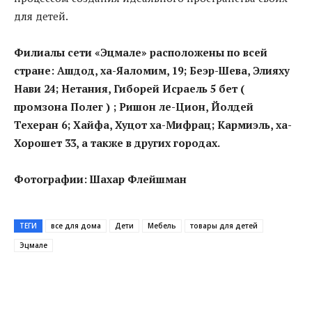
для детей.
Филиалы сети «Эцмале» расположены по всей
стране: Ашдод, ха-Яаломим, 19; Беэр-Шева, Элияху
Нави 24; Нетания, Гиборей Исраель 5 бет (
промзона Полег ) ; Ришон ле-Цион, Йолдей
Техеран 6; Хайфа, Хуцот ха-Мифрац; Кармиэль, ха-
Хорошет 33, а также в других городах.
Фотографии: Шахар Флейшман
ТЕГИ
все для дома
Дети
Мебель
товары для детей
Эцмале