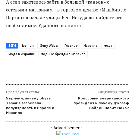
А если захотелось зайти в большой «каньон» с
сетевыми магазинам – в торговом центре «Машбир ле-
Цархан» в начале улицы Бен-Иегуда вы найдете все
необходимое. Удачного шопинга!
ТЕГИ
fashion
Gerry Weber
Главное
Израиль
мода
мода в Израиле
модные бренды в Израиле
Предыдущая статья
Следующая статья
5 причин, почему обувь
Кроссовки американского
Tamaris завоевала
президента: почему Джозеф
популярность в Европе и
Байден носит Hoka?
Израиле
- Advertisement -