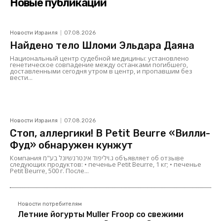
Новые публикации
Новости Израиля
07.08.2026
Найдено тело Шломи Эльдара Даяна
Национальный центр судебной медицины: установлено
генетическое совпадение между останками погибшего,
доставленными сегодня утром в центр, и пропавшим без
вести...
Новости Израиля
07.08.2026
Стоп, аллергики! В Petit Beurre «Вилли-
Фуд» обнаружен кунжут
Компания ג.ויליפוד אינטרנשיונל בע"מ объявляет об отзыве
следующих продуктов: • печенье Petit Beurre, 1 кг; • печенье
Petit Beurre, 500 г. После...
Новости потребителям
Летние йогурты Muller Froop со свежими