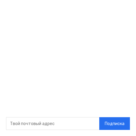
Спорт
Развлечения
Технологии
Стиль жизни
Видео
Музыка
Ссылки
Оставайся на
связи
Главная
О нас
О рекламе
Добавить новость
Контакт
Подписка на новости
Подписка