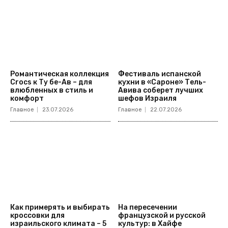
Романтическая коллекция
Фестиваль испанской
Crocs к Ту бе-Ав – для
кухни в «Сароне» Тель-
влюбленных в стиль и
Авива соберет лучших
комфорт
шефов Израиля
Главное
23.07.2026
Главное
22.07.2026
Как примерять и выбирать
На пересечении
кроссовки для
французской и русской
израильского климата – 5
культур: в Хайфе