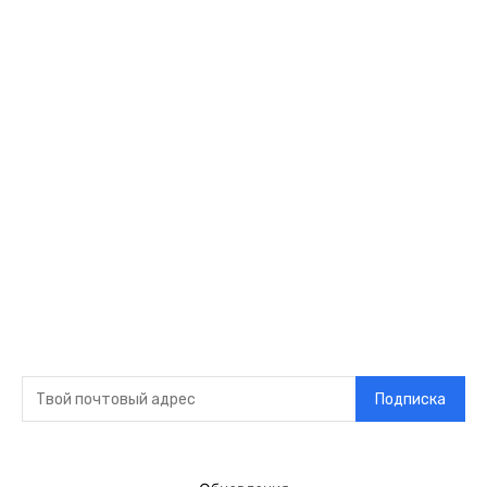
Видео
Музыка
Ссылки
Оставайся на
связи
Главная
О нас
О рекламе
Добавить новость
Контакт
Подписка на новости
Подписка