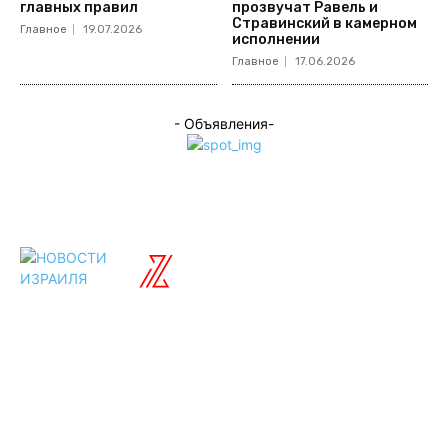
главных правил
прозвучат Равель и
Стравинский в камерном
Главное
19.07.2026
исполнении
Главное
17.06.2026
- Объявления-
ISRAELIAN
новости
Разделы
Туризм
Политика
Культура
Спорт
Развлечения
Технологии
Стиль жизни