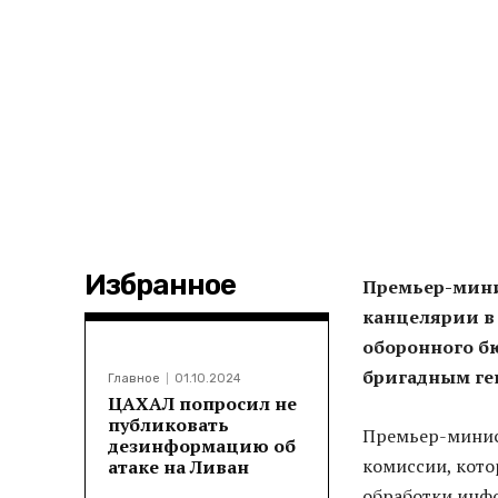
Избранное
Премьер-мини
канцелярии в
оборонного б
бригадным ге
Главное
01.10.2024
ЦАХАЛ попросил не
публиковать
Премьер-минис
дезинформацию об
комиссии, кото
атаке на Ливан
обработки инф