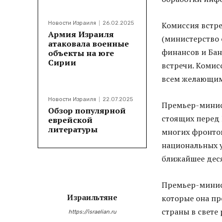
Новости Израиля
26.02.2025
Комиссия встр
Армия Израиля
(министерство
атаковала военные
финансов и Бан
объекты на юге
Сирии
встречи. Комис
всем желающим 
Новости Израиля
22.07.2025
Премьер-минист
Обзор популярной
стоящих перед 
еврейской
литературы
многих фронтов
национальных у
ближайшее деся
Премьер-минист
Израильтяне
которые она пр
страны в свете
https://israelian.ru