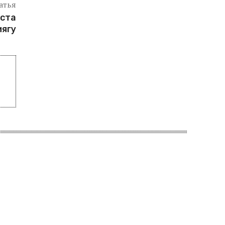
атья
еста
иягу