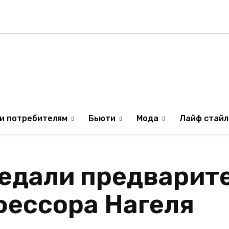
Стиль жизни
Туризм
ТВ
Музыка
ИЛЯ
ОБРАЗ ЖИЗНИ ИЗР
и потребителям
Бьюти
Мода
Лайф стайл
едали предварит
фессора Нагеля