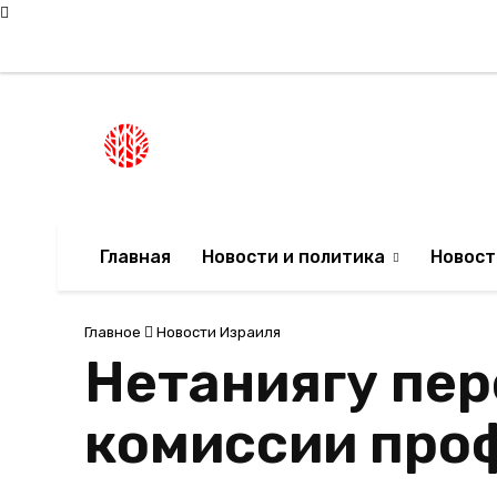
Четверг, 6 августа, 2026
Мода в Израиле
Новости Израиля
НОВОСТИ ИЗРА
Главная
Новости и политика
Новост
Главное
Новости Израиля
Нетаниягу пер
комиссии про