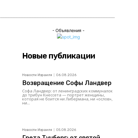
ься
- Объявления -
Новые публикации
Новости Израиля
06.08.2026
Возвращение Софы Ландвер
Софа Ландвер: от ленинградских коммуналок
до трибун Кнессета — портрет женщины,
которая не боится ни Либермана, ни «ослов»,
ни...
Новости Израиля
05.08.2026
Грета Тунберг: от святой