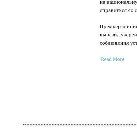
на национальну
справиться со
Премьер-минис
выразил уверен
соблюдения ус
Read More
​
Поделитьс