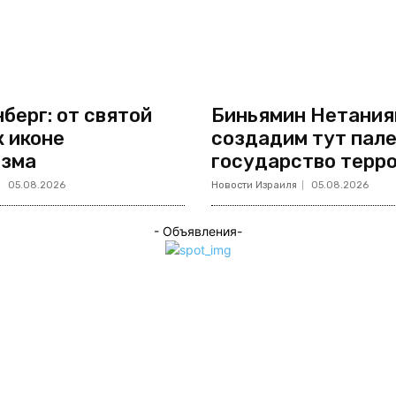
берг: от святой
Биньямин Нетанияг
к иконе
создадим тут пал
изма
государство терр
05.08.2026
Новости Израиля
05.08.2026
- Объявления-