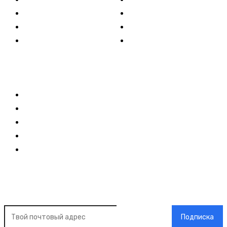
Спорт
Развлечения
Технологии
Стиль жизни
Видео
Музыка
Ссылки
Оставайся на связи
Главная
О нас
О рекламе
Добавить новость
Контакт
Подписка на новости
Подписка