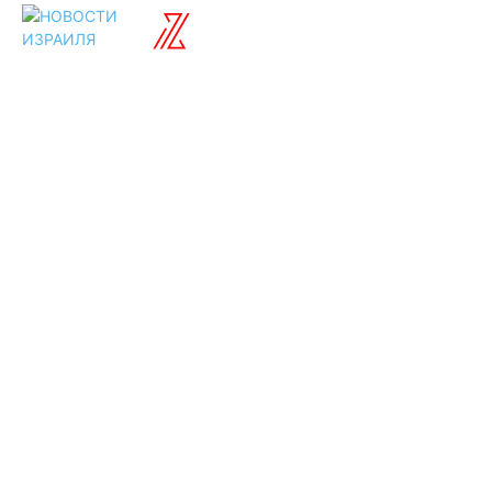
ISRAELIAN
новости
Разделы
Туризм
Политика
Культура
Спорт
Развлечения
Технологии
Стиль жизни
Видео
Музыка
Ссылки
Оставайся на
связи
Главная
О нас
О рекламе
Добавить новость
Контакт