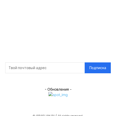
связи
Главная
О нас
О рекламе
Добавить новость
Контакт
Подписка на новости
Подписка
- Обновления -
© ISRAELIAN.RU | All rights reserved.