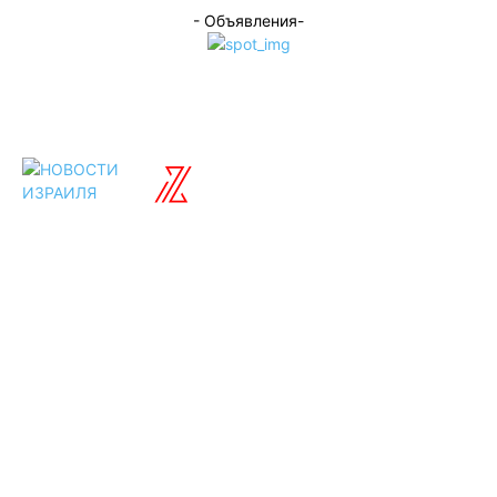
- Объявления-
ISRAELIAN
новости
Разделы
Туризм
Политика
Культура
Спорт
Развлечения
Технологии
Стиль жизни
Видео
Музыка
Ссылки
Оставайся на