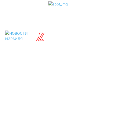
ISRAELIAN
новости
Разделы
Туризм
Политика
Культура
Спорт
Развлечения
Технологии
Стиль жизни
Видео
Музыка
Ссылки
Оставайся на
связи
Главная