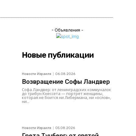
ься
- Объявления -
Новые публикации
Новости Израиля
06.08.2026
Возвращение Софы Ландвер
Софа Ландвер: от ленинградских коммуналок
до трибун Кнессета — портрет женщины,
которая не боится ни Либермана, ни «ослов»,
ни...
Новости Израиля
05.08.2026
Грета Тунберг: от святой