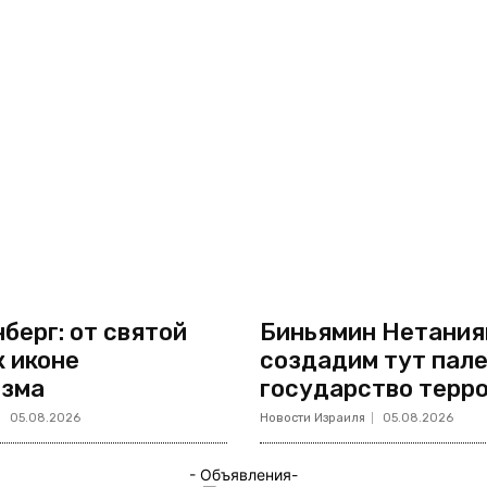
берг: от святой
Биньямин Нетанияг
к иконе
создадим тут пал
изма
государство терр
05.08.2026
Новости Израиля
05.08.2026
- Объявления-