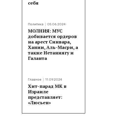
себя
Поделитьс
Политика
05.06.2024
МОЛНИЯ: МУС
добивается ордеров
на арест Синвара,
Хании, Аль-Масри, а
также Нетаниягу и
Галанта
Главное
11.09.2024
Хит-парад МК в
Израиле
представляет:
«Люсьен»