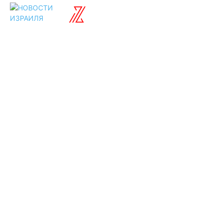
ISRAELIAN
новости
Разделы
Туризм
Политика
Культура
Спорт
Развлечения
Технологии
Стиль жизни
Видео
Музыка
Ссылки
Оставайся на
связи
Главная
О нас
О рекламе
Добавить новость
Контакт