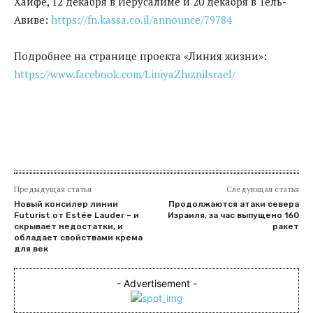
Хайфе, 12 декабря в Иерусалиме и 20 декабря в Тель-
Авиве:
https://fn.kassa.co.il/announce/79784
Подробнее на странице проекта «Линия жизни»:
https://www.facebook.com/LiniyaZhizniIsrael/
Предыдущая статья
Следующая статья
Новый консилер линии
Продолжаются атаки севера
Futurist от Estée Lauder – и
Израиля, за час выпущено 160
скрывает недостатки, и
ракет
обладает свойствами крема
для век
- Advertisement -