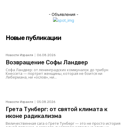
- Объявления -
Новые публикации
Новости Израиля
06.08.2026
Возвращение Софы Ландвер
Софа Ландвер: от ленинградских коммуналок до трибун
Кнессета — портрет женщины, которая не боится ни
Либермана, ни «ослов», ни...
Новости Израиля
05.08.2026
Грета Тунберг: от святой климата к
иконе радикализма
Величественная сага о Грете Тунберг — это не просто история
одной девушки, а зеркало, в котором западные элиты и...