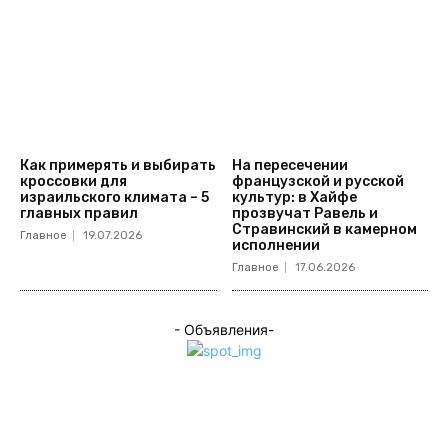
Как примерять и выбирать
На пересечении
кроссовки для
французской и русской
израильского климата – 5
культур: в Хайфе
главных правил
прозвучат Равель и
Стравинский в камерном
Главное
19.07.2026
исполнении
Главное
17.06.2026
- Объявления-