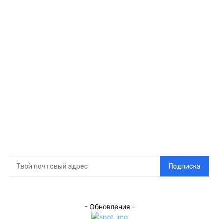
Ссылки
Оставайся на
связи
Главная
О нас
О рекламе
Добавить новость
Контакт
Подписка на новости
Подписка
- Обновления -