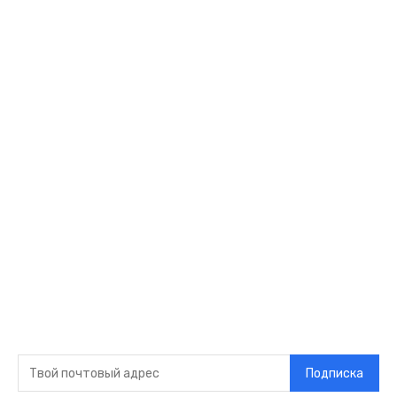
Спорт
Развлечения
Технологии
Стиль жизни
Видео
Музыка
Ссылки
Оставайся на
связи
Главная
О нас
О рекламе
Добавить новость
Контакт
Подписка на новости
Подписка