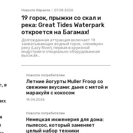
Новости Израиля
07.08.2026
19 горок, прыжки со скал и
река: Great Tides Waterpark
откроется на Багамах!
Долгожданная аттракция включает 19
захватывающих водный горок, «ленивую»
реку (Lazy River), первая в круизной
индустрии и специально оборудованная
высокая...
Новости потребителям
Летние йогурты Muller Froop со
, в
свежими вкусами: дыня с мятой и
маракуйя с кокосом
ких
14.06.2026
Новости потребителям
я
Немецкая инженерия для дома:
и
пылесос, который заменяет
целый набор техники
из