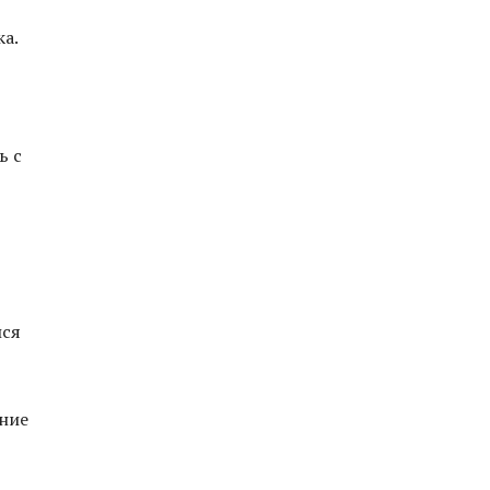
а.
ь с
лся
ние