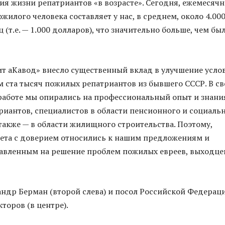
ия жизни репатриантов «в возрасте». Сегодня, ежемесяч
жилого человека составляет у нас, в среднем, около 4.00
 (т.е. — 1.000 долларов), что значительно больше, чем бы
т аКавод» внесло существенный вклад в улучшение усло
м ста тысяч пожилых репатриантов из бывшего СССР. В св
работе мы опирались на профессиональный опыт и знани
риантов, специалистов в области пенсионного и социаль
 также — в области жилищного строительства. Поэтому,
ета с доверием относились к нашим предложениям и
авленным на решение проблем пожилых евреев, выходце
андр Берман (второй слева) и посол Российской Федерац
торов (в центре).