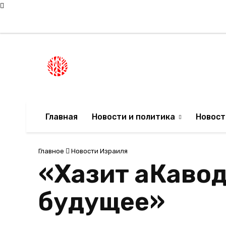
Пятница, 7 августа, 2026
Мода в Израиле
Новости Израиля
НОВОСТИ ИЗРА
Главная
Новости и политика
Новост
Главное
Новости Израиля
«Хазит аКавод
будущее»