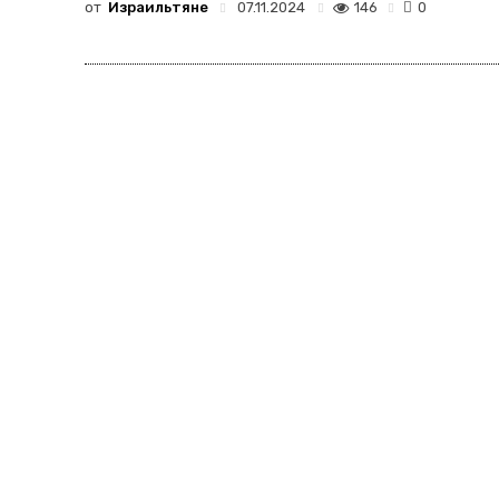
от
Израильтяне
146
07.11.2024
0