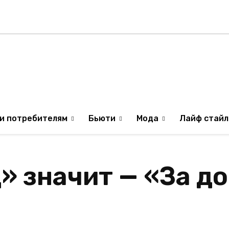
Стиль жизни
Туризм
ТВ
Музыка
ИЛЯ
ОБРАЗ ЖИЗНИ ИЗР
и потребителям
Бьюти
Мода
Лайф стайл
» значит — «За д