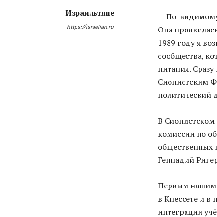
Израильтяне
— По-видимому,
https://israelian.ru
Она проявилась
1989 году я во
сообщества, ко
питания. Сразу 
Сионистским Ф
политический 
В Сионистском
комиссии по об
общественных н
Геннадий Ригер
Первым нашим 
в Кнессете и в
интеграции учё