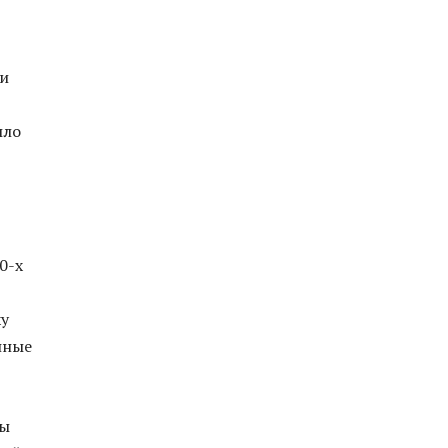
 и
шло
0-х
ху
нные
бы