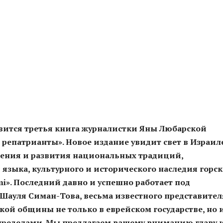
овится третья книга журналистки Яны Любарской
епатрианты». Новое издание увидит свет в Израиле
нения и развития национальных традиций,
языка, культурного и исторического наследия горс
mi». Последний давно и успешно работает под
Шауля Симан-Това, весьма известного представител
кой общины не только в еврейском государстве, но 
 пределами. Мы предлагаем вашему вниманию главу 