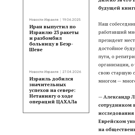
будущей книг
Новости Израиля
19.06.2025
Наш собеседни
Иран выпустил по
работавший мно
Израилю 23 ракеты
и разбомбил
президент мест
больницу в Беэр-
достойное буду
Шеве
пути, о репатр
организации, о 
свою старшую се
Новости Израиля
27.04.2026
Израиль добился
многом — мног
значительных
успехов на севере:
Нетаниягу о ходе
— Александр 
операций ЦАХАЛа
сотрудником 
исследования 
Еврейском уни
на обществен