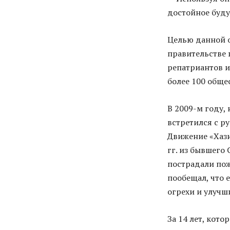
достойное буду
Целью данной о
правительстве
репатриантов и
более 100 обще
В 2009-м году
встретился с р
Движение «Хази
гг. из бывшего
пострадали по
пообещал, что 
огрехи и улучш
За 14 лет, кот