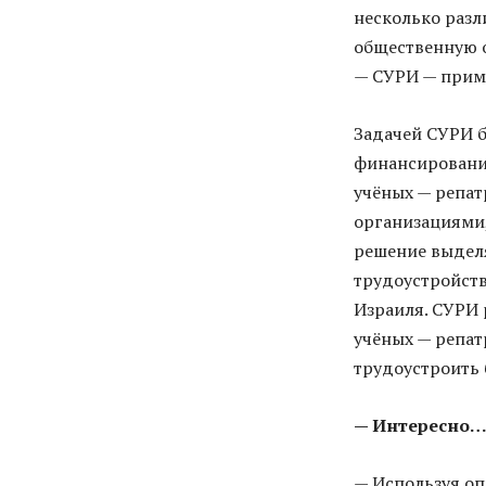
несколько разл
общественную о
— СУРИ — приме
Задачей СУРИ б
финансировани
учёных — репат
организациями,
решение выдел
трудоустройств
Израиля. СУРИ 
учёных — репат
трудоустроить 
— Интересно
— Используя оп