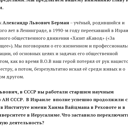
и.
к
Александр Львович Берман
– учёный, родившийся и
го лет в Ленинграде, в 1990-м году переехавший в Израи
ного общественного движения «Хазит аКавод» («За
щее»). Мы поговорили о его жизненном и профессионал
иации, об основных целях и задачах его общественной
том, как во время В.О.В наш герой потерял от рук нацист
стру, а потом, безрезультатно искал её среди живых и о
ом другом.
Львович, в СССР вы работали старшим научным
в АН СССР. В Израиле вполне успешно продолжили 
в Институте имени Хаима Вайцмана в Реховоте и в
верситете в Иерусалиме. Что заставило переключит
ную деятельность?