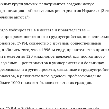
ичных групп ученых-репатриантов создали новую
рганизацию – «Союз ученых репатриантов Израиля» (Зат
чание автора*).
ыло лоббировать в Кнессете и правительстве —
е программ постоянного трудоустройства, по специальн
риантов. СУРИ, совместно с другими общественными
 добились того, что в 1996-м году, правительство приня
ять ежегодно 120 миллионов шекелей для постоянного
а учёных — репатриантов в университетах и больницах
реализовал и другие проекты, связанные с трудоустройс
риантов, в результате чего, удалось профессионально
более 1000 таких вот бывших советских граждан.
…
ыт СУРИ, в 2004-м году, было создано движение «За