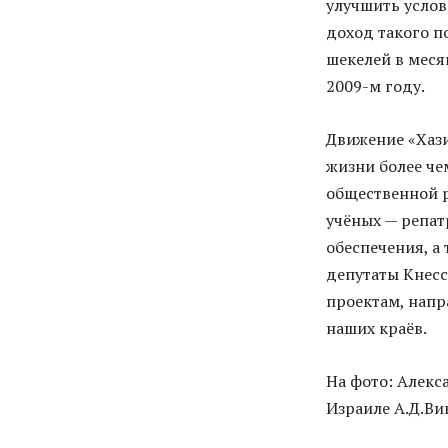
улучшить услов
доход такого по
шекелей в месяц
2009-м году.
Движение «Хази
жизни более че
общественной 
учёных — репат
обеспечения, а
депутаты Кнесс
проектам, напр
наших краёв.
На фото: Алекс
Израиле А.Д.Вик