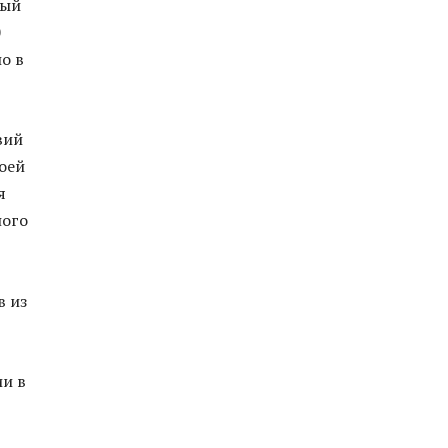
ный
0
ло в
вий
оей
я
ного
в из
ии в