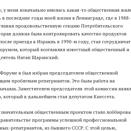
 у меня изначально имелась какая-то общественная жилк
 в последние годы моей жизни в Ленинграде, где в 1988-
зглавил продовольственную секцию Потребительского
торая должна была контролировать качество продуктов
после приезда в Израиль в 1990-м году, стал сотрудничат
орумом, который возглавлял известный общественный и
деятель Натан Щаранский.
 Форуме я был избран председателем общественной
щим проблемам репатриантов. Это была работа на
ачалах. Заместителем председателя этой комиссии явля
, который в дальнейшем стал депутатом Кнессета.
значительным общественным проектом стало лоббирова
 правительстве программы успешной профессиональной
ных-репатриантов, из бывшего СССР. С этой целью,