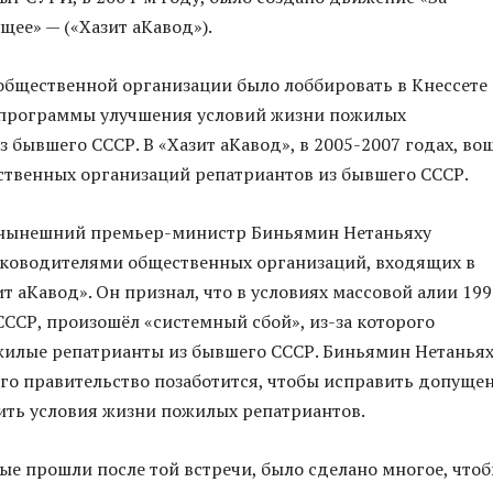
щее» — («Хазит аКавод»).
бщественной организации было лоббировать в Кнессете
 программы улучшения условий жизни пожилых
з бывшего СССР. В «Хазит аКавод», в 2005-2007 годах, во
ственных организаций репатриантов из бывшего СССР.
, нынешний премьер-министр Биньямин Нетаньяху
уководителями общественных организаций, входящих в
т аКавод». Он признал, что в условиях массовой алии 199
 СССР, произошёл «системный сбой», из-за которого
жилые репатрианты из бывшего СССР. Биньямин Нетанья
его правительство позаботится, чтобы исправить допуще
ить условия жизни пожилых репатриантов.
орые прошли после той встречи, было сделано многое, что