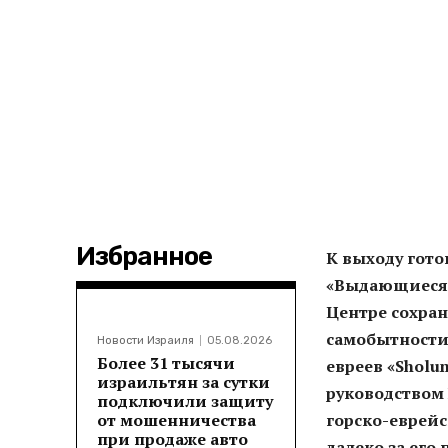
Избранное
К выходу гот
«Выдающиеся р
Центре сохра
самобытности 
Новости Израиля
05.08.2026
Более 31 тысячи
евреев «Sholu
израильтян за сутки
руководством 
подключили защиту
от мошенничества
горско-еврейс
при продаже авто
далеко за его