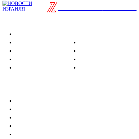
ISRAELIAN
новости
Разделы
Туризм
Политика
Культура
Спорт
Развлечения
Технологии
Стиль жизни
Видео
Музыка
Ссылки
Оставайся на связи
Главная
О нас
О рекламе
Добавить новость
Контакт