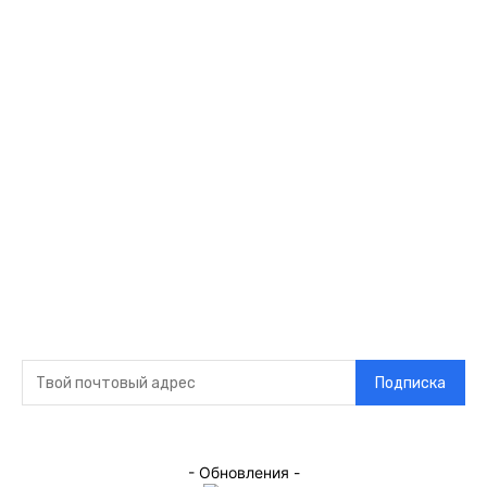
Видео
Музыка
Ссылки
Оставайся на
связи
Главная
О нас
О рекламе
Добавить новость
Контакт
Подписка на новости
Подписка
- Обновления -