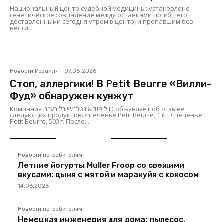
Национальный центр судебной медицины: установлено
генетическое совпадение между останками погибшего,
доставленными сегодня утром в центр, и пропавшим без
вести...
Новости Израиля
07.08.2026
Стоп, аллергики! В Petit Beurre «Вилли-
Фуд» обнаружен кунжут
Компания ג.ויליפוד אינטרנשיונל בע"מ объявляет об отзыве
следующих продуктов: • печенье Petit Beurre, 1 кг; • печенье
Petit Beurre, 500 г. После...
Новости потребителям
Летние йогурты Muller Froop со свежими
вкусами: дыня с мятой и маракуйя с кокосом
14.06.2026
Новости потребителям
Немецкая инженерия для дома: пылесос,