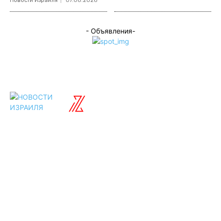
Новости Израиля
07.08.2026
- Объявления-
ISRAELIAN
новости
Разделы
Туризм
Политика
Культура
Спорт
Развлечения
Технологии
Стиль жизни
Видео
Музыка