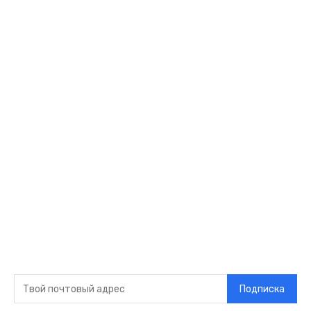
Спорт
Развлечения
Технологии
Стиль жизни
Видео
Музыка
Ссылки
Оставайся на
связи
Главная
О нас
О рекламе
Добавить новость
Контакт
Подписка на новости
Подписка