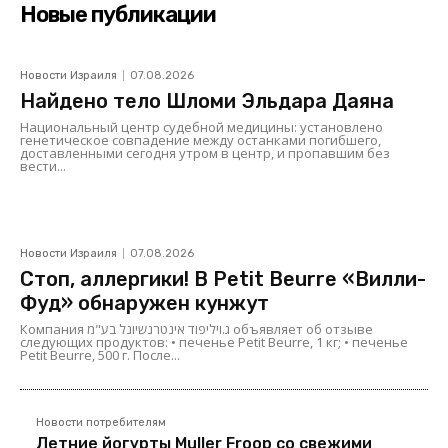
Новые публикации
Новости Израиля
07.08.2026
Найдено тело Шломи Эльдара Даяна
Национальный центр судебной медицины: установлено
генетическое совпадение между останками погибшего,
доставленными сегодня утром в центр, и пропавшим без
вести...
Новости Израиля
07.08.2026
Стоп, аллергики! В Petit Beurre «Вилли-
Фуд» обнаружен кунжут
Компания ג.ויליפוד אינטרנשיונל בע"מ объявляет об отзыве
следующих продуктов: • печенье Petit Beurre, 1 кг; • печенье
Petit Beurre, 500 г. После...
Новости потребителям
Летние йогурты Muller Froop со свежими