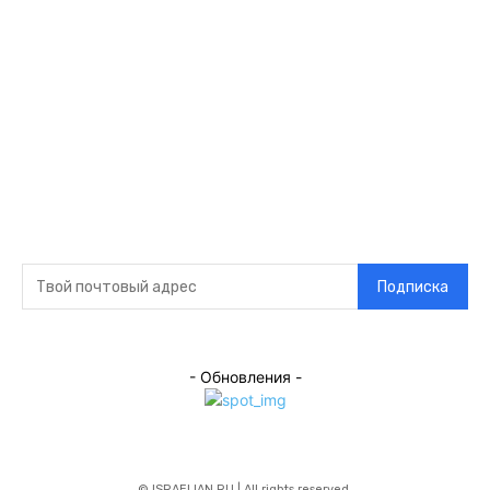
связи
Главная
О нас
О рекламе
Добавить новость
Контакт
Подписка на новости
Подписка
- Обновления -
© ISRAELIAN.RU | All rights reserved.