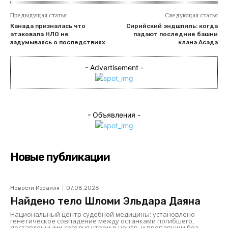
Предыдущая статья
Следующая статья
Канада призналась что
Сирийский эндшпиль: когда
атаковала НЛО не
падают последние башни
задумываясь о последствиях
клана Асада
- Advertisement -
- Объявления -
Новые публикации
Новости Израиля
07.08.2026
Найдено тело Шломи Эльдара Даяна
Национальный центр судебной медицины: установлено
генетическое совпадение между останками погибшего,
доставленными сегодня утром в центр, и пропавшим без