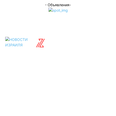
- Объявления-
ISRAELIAN
новости
Разделы
Туризм
Политика
Культура
Спорт
Развлечения
Технологии
Стиль жизни
Видео
Музыка
Ссылки
Оставайся на