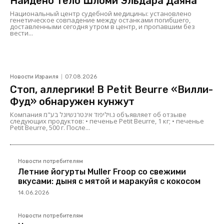
Найдено тело Шломи Эльдара Даяна
Национальный центр судебной медицины: установлено
генетическое совпадение между останками погибшего,
доставленными сегодня утром в центр, и пропавшим без
вести...
Новости Израиля
07.08.2026
Стоп, аллергики! В Petit Beurre «Вилли-
Фуд» обнаружен кунжут
Компания ג.ויליפוד אינטרנשיונל בע"מ объявляет об отзыве
следующих продуктов: • печенье Petit Beurre, 1 кг; • печенье
Petit Beurre, 500 г. После...
Новости потребителям
Летние йогурты Muller Froop со свежими
вкусами: дыня с мятой и маракуйя с кокосом
14.06.2026
Новости потребителям