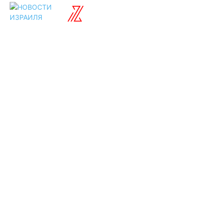
ISRAELIAN
новости
Разделы
Туризм
Политика
Культура
Спорт
Развлечения
Технологии
Стиль жизни
Видео
Музыка
Ссылки
Оставайся на
связи
Главная
О нас
О рекламе
Добавить новость
Контакт