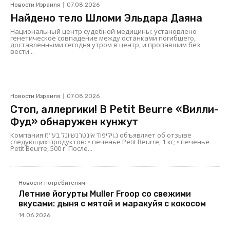
Новости Израиля
07.08.2026
Найдено тело Шломи Эльдара Даяна
Национальный центр судебной медицины: установлено
генетическое совпадение между останками погибшего,
доставленными сегодня утром в центр, и пропавшим без
вести...
Новости Израиля
07.08.2026
Стоп, аллергики! В Petit Beurre «Вилли-
Фуд» обнаружен кунжут
Компания ג.ויליפוד אינטרנשיונל בע"מ объявляет об отзыве
следующих продуктов: • печенье Petit Beurre, 1 кг; • печенье
Petit Beurre, 500 г. После...
Новости потребителям
Летние йогурты Muller Froop со свежими
вкусами: дыня с мятой и маракуйя с кокосом
14.06.2026