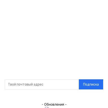
Видео
Музыка
Ссылки
Оставайся на
связи
Главная
О нас
О рекламе
Добавить новость
Контакт
Подписка на новости
Подписка
- Обновления -