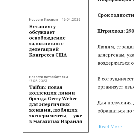
Срок годности:
Новости Израиля
16.04.2025
Нетаниягу
Штрихкод: 290
обсуждает
освобождение
заложников с
Людям, страда
делегацией
Конгресса США
аллергенам, ук
воздержаться о
Новости потребителям
В сотрудничес
17.08.2023
организует изъя
Taifun: новая
коллекция линии
бренда Gerry Weber
Для получения
для энергичных
женщин, любящих
обращаться по 
эксперименты, — уже
в магазинах Израиля
Read More