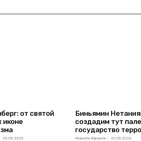
берг: от святой
Биньямин Нетанияг
к иконе
создадим тут пал
изма
государство терр
05.08.2026
Новости Израиля
05.08.2026