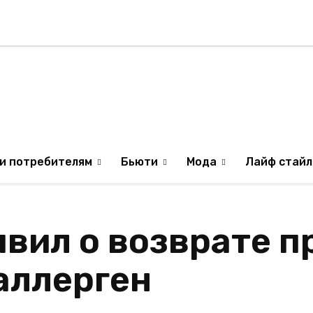
Стиль жизни
Туризм
ТВ
Музыка
ИЛЯ
ОБРАЗ ЖИЗНИ ИЗР
и потребителям
Бьюти
Мода
Лайф стайл
вил о возврате п
аллерген