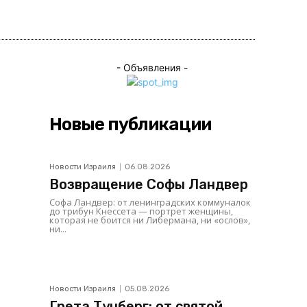
ься
- Объявления -
Новые публикации
Новости Израиля
06.08.2026
Возвращение Софы Ландвер
Софа Ландвер: от ленинградских коммуналок
до трибун Кнессета — портрет женщины,
которая не боится ни Либермана, ни «ослов»,
ни...
Новости Израиля
05.08.2026
Грета Тунберг: от святой