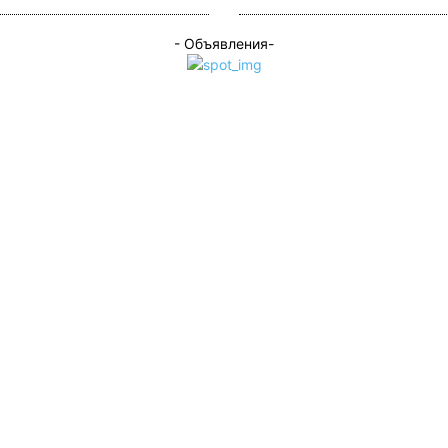
- Объявления-
N
новости
Оставайся на связи
вость