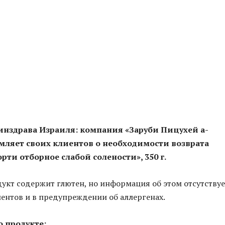
нздрава Израиля: компания «Заруби Пицухей а-
мляет своих клиентов о необходимости возврата
рти отборное слабой солености», 350 г.
укт содержит глютен, но информация об этом отсутствуе
ентов и в предупреждении об аллергенах.
 продукте: