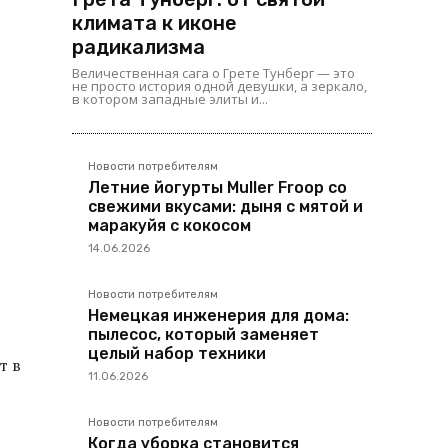
климата к иконе
радикализма
Величественная сага о Грете Тунберг — это
не просто история одной девушки, а зеркало,
в котором западные элиты и...
Новости потребителям
Летние йогурты Muller Froop со
свежими вкусами: дыня с мятой и
маракуйя с кокосом
14.06.2026
Новости потребителям
Немецкая инженерия для дома:
пылесос, который заменяет
целый набор техники
т в
11.06.2026
Новости потребителям
Когда уборка становится