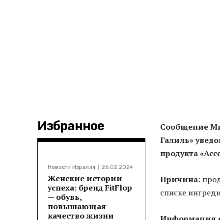
Избранное
Сообщение Ми
Галиль» уведо
продукта «Ассо
Новости Израиля
26.02.2024
Женские истории
Причина:
прод
успеха: бренд FitFlop
списке ингреди
— обувь,
повышающая
качество жизни
Информация о