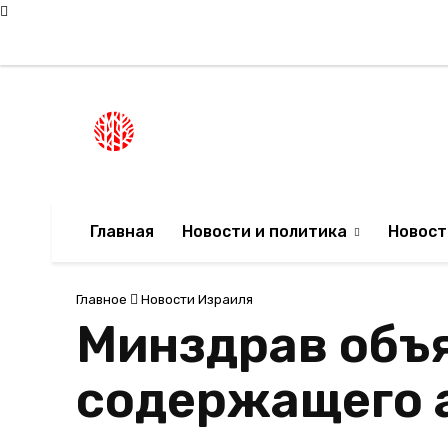
Пятница, 7 августа, 2026
Мода в Израиле
Новости Израиля
НОВОСТИ ИЗРА
Главная
Новости и политика
Новост
Главное
Новости Израиля
Минздрав объя
содержащего 