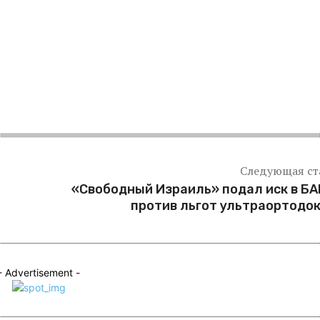
я
Следующая ст
«Свободный Израиль» подал иск в Б
против льгот ультраортодо
- Advertisement -