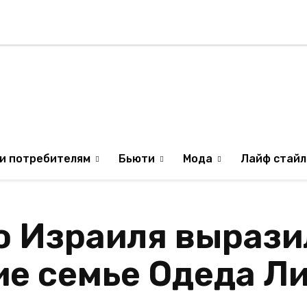
Стиль жизни
Туризм
ТВ
Музыка
ИЛЯ
ОБРАЗ ЖИЗНИ ИЗР
и потребителям
Бьюти
Мода
Лайф стайл
о Израиля вырази
ие семье Одеда 