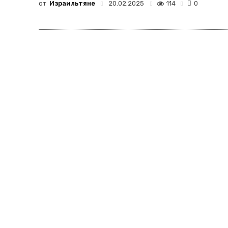
от
Израильтяне
114
20.02.2025
0