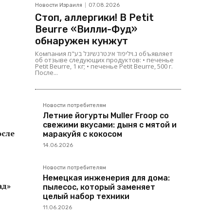
Новости Израиля
07.08.2026
Стоп, аллергики! В Petit
Beurre «Вилли-Фуд»
обнаружен кунжут
Компания ג.ויליפוד אינטרנשיונל בע"מ объявляет
об отзыве следующих продуктов: • печенье
Petit Beurre, 1 кг; • печенье Petit Beurre, 500 г.
После...
Новости потребителям
Летние йогурты Muller Froop со
свежими вкусами: дыня с мятой и
осле
маракуйя с кокосом
14.06.2026
Новости потребителям
Немецкая инженерия для дома:
ад»
пылесос, который заменяет
целый набор техники
11.06.2026