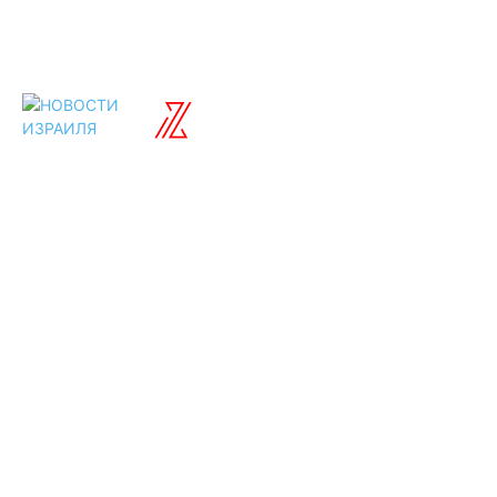
ISRAELIAN
новости
Разделы
Туризм
Политика
Культура
Спорт
Развлечения
Технологии
Стиль жизни
Видео
Музыка
Ссылки
Оставайся на
связи
Главная
О нас