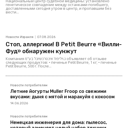
Национальный центр судебной медицины: установлено
генетическое совпадение между останками погибшего,
доставленными сегодня утром в центр, и пропавшим без
вести...
Новости Израиля
07.08.2026
Стоп, аллергики! В Petit Beurre «Вилли-
Фуд» обнаружен кунжут
Компания ג.ויליפוד אינטרנשיונל בע"מ объявляет об отзыве
следующих продуктов: • печенье Petit Beurre, 1 кг; • печенье
Petit Beurre, 500 г. После...
Новости потребителям
Летние йогурты Muller Froop со свежими
вкусами: дыня с мятой и маракуйя с кокосом
14.06.2026
Новости потребителям
Немецкая инженерия для дома: пылесос,
который заменяет целый набор техники