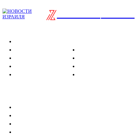
ISRAELIAN
новости
Разделы
Туризм
Политика
Культура
Спорт
Развлечения
Технологии
Стиль жизни
Видео
Музыка
Ссылки
Оставайся на связи
Главная
О нас
О рекламе
Добавить новость