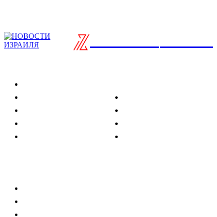
ISRAELIAN
новости
Разделы
Туризм
Политика
Культура
Спорт
Развлечения
Технологии
Стиль жизни
Видео
Музыка
Ссылки
Оставайся на связи
Главная
О нас
О рекламе