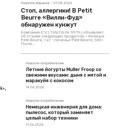
Новости Израиля
07.08.2026
Стоп, аллергики! В Petit
Beurre «Вилли-Фуд»
обнаружен кунжут
Компания ג.ויליפוד אינטרנשיונל בע"מ объявляет
об отзыве следующих продуктов: • печенье
Petit Beurre, 1 кг; • печенье Petit Beurre, 500 г.
После...
Новости потребителям
Летние йогурты Muller Froop со
свежими вкусами: дыня с мятой и
маракуйя с кокосом
й»,
14.06.2026
Новости потребителям
Немецкая инженерия для дома:
пылесос, который заменяет
целый набор техники
11.06.2026