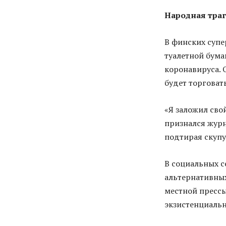
Народная тра
В финских супе
туалетной бум
коронавируса. 
будет торговат
«Я заложил сво
признался журн
подтирая скупу
В социальных с
альтернативных
местной прессы
экзистенциальн