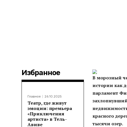
Избранное
В морозный ч
истории как д
парламент Фи
Главное
26.10.2025
захлопнувший
Театр, где живут
эмоции: премьера
недвижимости
«Приключения
красного дер
артиста» в Тель-
тысячи озер.
Авиве