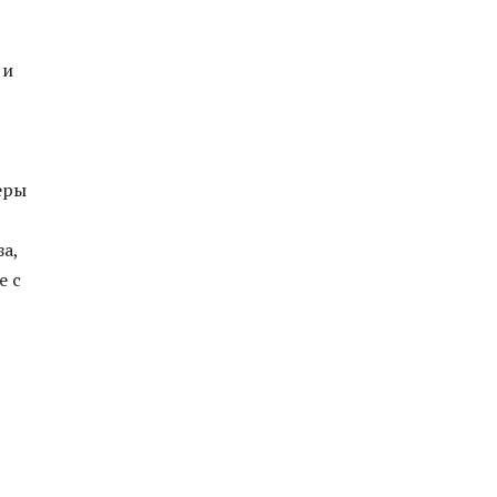
 и
еры
а,
е с