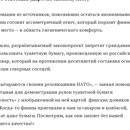
рмации из источников, пожелавших остаться анонимными
ии готовит ассиметричный ответ, который поразит финн
 место — в область гигиенического комфорта.
ьно, разрабатываемый законопроект запретит граждана
льзовать туалетную бумагу, произведенную из российс
овар, который на протяжении десятилетий составлял осн
зни северных соседей.
 вытираются своими резолюциями НАТО», — заявил помо
атывая для демонстрации рулон туалетной бумаги
ность» с изображенной на ней картой финских домиков
«Когда-то финны приезжали к нам за сахаром и колбасой,
чат даже бумаги. Посмотрим, как они запоют без нашей
его качества!»