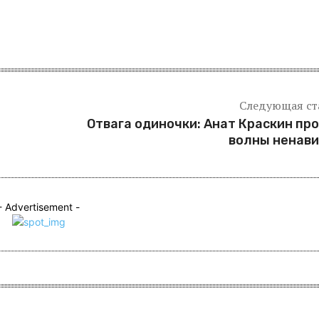
я
Следующая ст
Отвага одиночки: Анат Краскин пр
волны ненав
- Advertisement -