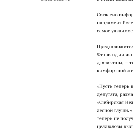
Согласно инфо
парламент Росс
самое уязвимое
Предположител
Финляндии испо
древесины, — т
комфортной жи
«Пусть теперь
депутата, разм
«Сибирская Неж
лесной глуши. 
теперь не полу
целлюлозы высш