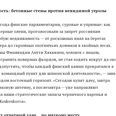
ость: бетонные стены против невидимой угрозы
 года финские парламентарии, суровые и упрямые: как
ерные олени, проголосовали за запрет россиянам
бую недвижимость — от роскошных вилл на берегах
ера до скромных охотничьих домиков в хвойных лесах.
ны Финляндии Антти Хяккянен, человек с лицом,
гранита полярных фьордов, не стал ходить вокруг да око
допустить, чтобы каждый финский камин превратился в
 командный пункт для шпионской деятельности», — заяв
лядом восточный горизонт. «Сегодня купят дачу, завтра
иковую антенну, а послезавтра — уже направляют
а наши стратегические запасы черничного варенья и
Koskenkorva».
т ответный удар… по мягкому месту