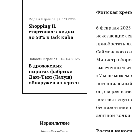
Финская креп
Мода в Израиле
03.11.2025
Shopping IL
6 февраля 2025
стартовал: скидки
исчезающие сев
до 50% в Jack Kuba
приобретать лю
Сайменского оз
Министр оборо
Новости Израиля
05.04.2023
В дрожжевых
высеченным из 
пирогах фабрики
«Мы не можем 
Дам-Тим (Лалуш)
обнаружен аллерген
потенциальный
он, сверля взг
поставят спутн
беспилотники н
элитной водки 
Израильтяне
Россия наноси
https://israelian.ru