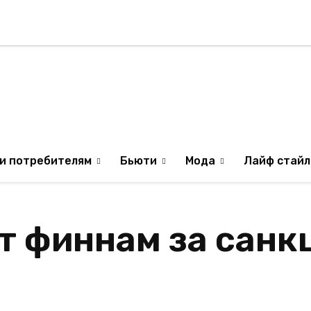
Стиль жизни
Туризм
ТВ
Музыка
ИЛЯ
ОБРАЗ ЖИЗНИ ИЗР
и потребителям
Бьюти
Мода
Лайф стайл
т финнам за санк
у