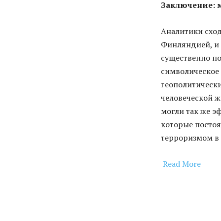
Заключение: м
Аналитики сход
Финляндией, и 
существенно п
символическое 
геополитическ
человеческой ж
могли так же э
которые постоя
терроризмом в 
Read More
​