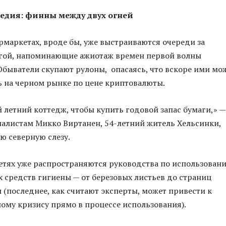
гедия: финны между двух огней
рмаркетах, вроде бы, уже выстраиваются очереди за
агой, напоминающие ажиотаж времен первой волны
Обыватели скупают рулоны, опасаясь, что вскоре ими мо
ь на черном рынке по цене криптовалюты.
й летний коттедж, чтобы купить годовой запас бумаги,» —
алистам Микко Виртанен, 54-летний житель Хельсинки,
ю северную слезу.
етях уже распространяются руководства по использован
 средств гигиены — от березовых листьев до страниц
 (последнее, как считают эксперты, может привести к
ому кризису прямо в процессе использования).