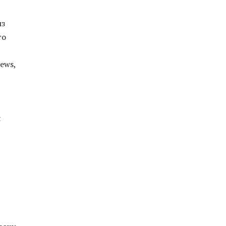
из
то
ews,
t