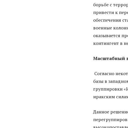
борьбе с терро
привести к пер
обеспечения ст
военные колонн
оказывается пр
контингент в н
Масштабный в
Согласно неко
базы в западно
группировки «И
иракским силам
Данное решение
перегруппировк
высокопоставле