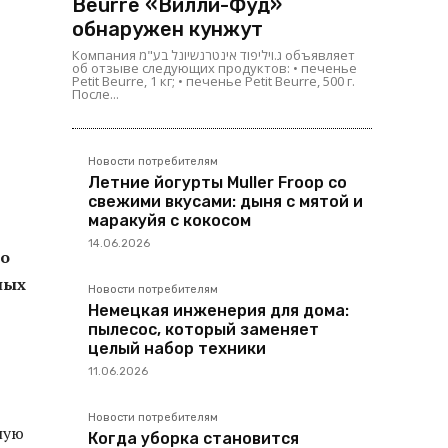
Beurre «Вилли-Фуд»
обнаружен кунжут
Компания ג.ויליפוד אינטרנשיונל בע"מ объявляет
об отзыве следующих продуктов: • печенье
Petit Beurre, 1 кг; • печенье Petit Beurre, 500 г.
После...
Новости потребителям
Летние йогурты Muller Froop со
свежими вкусами: дыня с мятой и
маракуйя с кокосом
14.06.2026
но
ных
Новости потребителям
Немецкая инженерия для дома:
пылесос, который заменяет
целый набор техники
11.06.2026
Новости потребителям
ную
Когда уборка становится