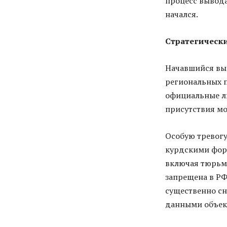
процесс вывода
начался.
Стратегически
Начавшийся выв
региональных п
официальные ли
присутствия мо
Особую тревогу
курдскими фор
включая тюрьм
запрещена в РФ
существенно с
данными объек