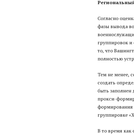
Региональный
Согласно оценк
фазы вывода во
военнослужащи
группировок и 
то, что Вашинг
полностью устр
Тем не менее, 
создать опреде
быть заполнен 
прокси-формиро
формирования 
группировке «Х
В то время ка