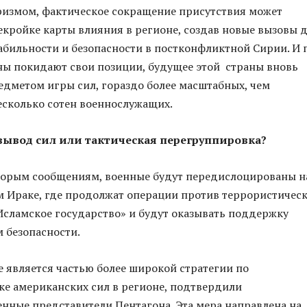
ризмом, фактическое сокращение присутствия может
екройке карты влияния в регионе, создав новые вызовы 
абильности и безопасности в постконфликтной Сирии. И 
ы покидают свои позиции, будущее этой страны вновь
едметом игры сил, гораздо более масштабных, чем
есколько сотен военнослужащих.
ывод сил или тактическая перегруппировка?
торым сообщениям, военные будут передислоцированы н
м Ираке, где продолжат операции против террористичес
сламское государство» и будут оказывать поддержку
 безопасности.
 является частью более широкой стратегии по
е американских сил в регионе, подтвердили
нные представители Пентагона. Эта мера направлена на