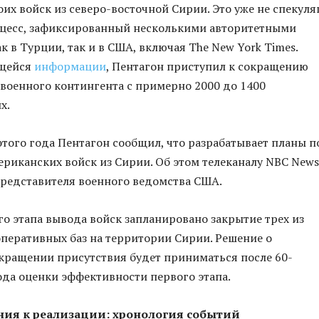
оих войск из северо-восточной Сирии. Это уже не спекуля
оцесс, зафиксированный несколькими авторитетными
к в Турции, так и в США, включая The New York Times.
щейся
информации
, Пентагон приступил к сокращению
военного контингента с примерно 2000 до 1400
х.
этого года Пентагон сообщил, что разрабатывает планы п
ериканских войск из Сирии. Об этом телеканалу NBC News
редставителя военного ведомства США.
го этапа вывода войск запланировано закрытие трех из
перативных баз на территории Сирии. Решение о
кращении присутствия будет приниматься после 60-
да оценки эффективности первого этапа.
ния к реализации: хронология событий