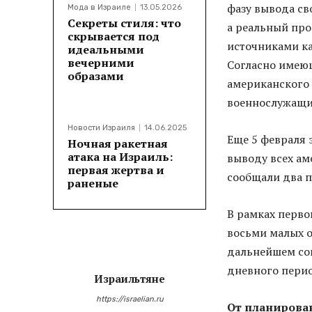
фазу вывода св
Мода в Израиле
13.05.2026
Секреты стиля: что
а реальный пр
скрывается под
источниками ка
идеальными
вечерними
Согласно имею
образами
американского 
военнослужащи
Новости Израиля
14.06.2025
Еще 5 февраля 
Ночная ракетная
атака на Израиль:
выводу всех ам
первая жертва и
сообщали два п
раненые
В рамках перво
восьми малых о
дальнейшем со
дневного перио
Израильтяне
https://israelian.ru
От планирова