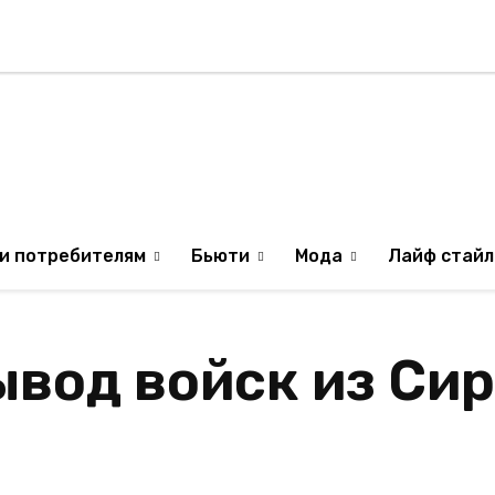
Стиль жизни
Туризм
ТВ
Музыка
ИЛЯ
ОБРАЗ ЖИЗНИ ИЗР
и потребителям
Бьюти
Мода
Лайф стайл
вод войск из Си
Поделит