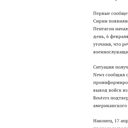
Первые сообщен
Сирии появилис
Пентагон начал
день, 6 феврал
уточнив, что р
военнослужащи
Ситуация получ
News сообщил о
проинформиров
вывод войск из
Reuters подтв
американского 
Наконец, 17 апр