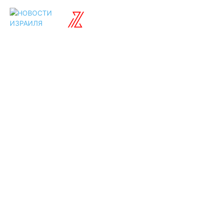
ISRAELIAN
новости
Разделы
Туризм
Политика
Культура
Спорт
Развлечения
Технологии
Стиль жизни
Видео
Музыка
Ссылки
Оставайся на
связи
Главная
О нас
О рекламе
Добавить новость