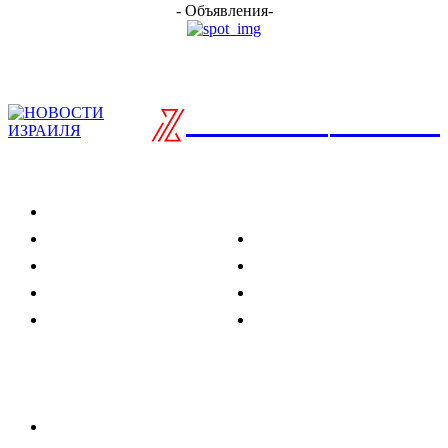
- Объявления-
ISRAELIAN
новости
Разделы
Туризм
Политика
Культура
Спорт
Развлечения
Технологии
Стиль жизни
Видео
Музыка
Ссылки
Оставайся на связи
Главная