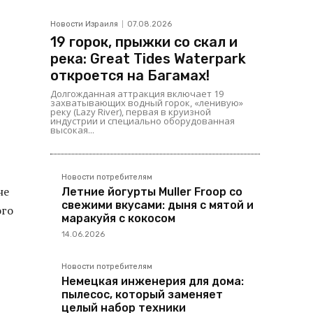
Новости Израиля
07.08.2026
19 горок, прыжки со скал и
река: Great Tides Waterpark
откроется на Багамах!
Долгожданная аттракция включает 19
захватывающих водный горок, «ленивую»
реку (Lazy River), первая в круизной
индустрии и специально оборудованная
высокая...
Новости потребителям
не
Летние йогурты Muller Froop со
свежими вкусами: дыня с мятой и
ого
маракуйя с кокосом
14.06.2026
Новости потребителям
Немецкая инженерия для дома:
пылесос, который заменяет
целый набор техники