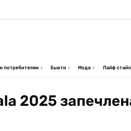
Стиль жизни
Туризм
ТВ
Музыка
ИЛЯ
ОБРАЗ ЖИЗНИ ИЗР
и потребителям
Бьюти
Мода
Лайф стайл
ala 2025 запечле