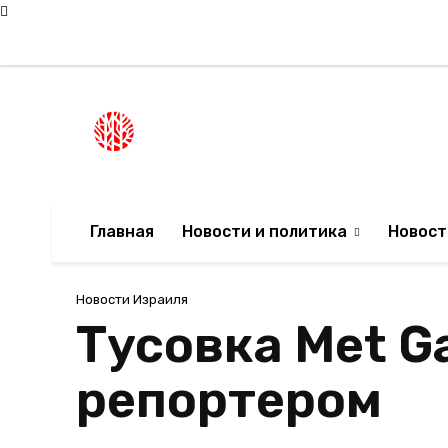
Пятница, 7 августа, 2026
Мода в Израиле
Новости Израиля
НОВОСТИ ИЗРА
Главная
Новости и политика
Новост
Новости Израиля
Тусовка Met G
репортером