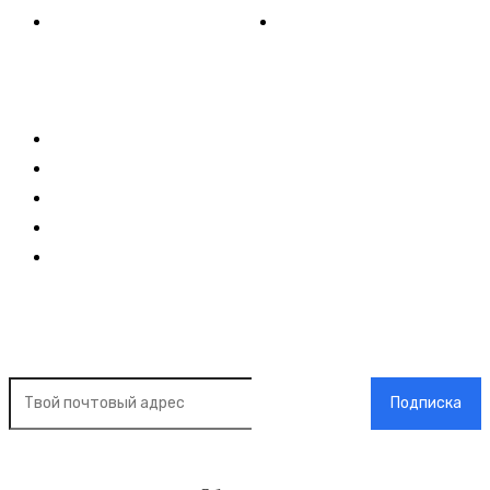
Видео
Музыка
Ссылки
Оставайся на связи
Главная
О нас
О рекламе
Добавить новость
Контакт
Подписка на новости
Подписка