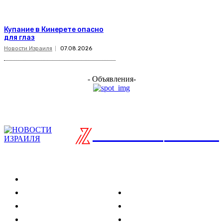
Купание в Кинерете опасно
для глаз
Новости Израиля
07.08.2026
- Объявления-
ISRAELIAN
новости
Разделы
Туризм
Политика
Культура
Спорт
Развлечения
Технологии
Стиль жизни