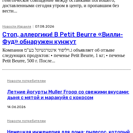
генетическое совпадение между останками погибшего,
доставленными сегодня утром в центр, и пропавшим без
вести...
Новости Израиля
07.08.2026
Стоп, аллергики! В Petit Beurre «Вилли-
Фуд» обнаружен кунжут
Компания ג.ויליפוד אינטרנשיונל בע"מ объявляет об отзыве
следующих продуктов: • печенье Petit Beurre, 1 кг; • печенье
Petit Beurre, 500 г. После...
Новости потребителям
Летние йогурты Muller Froop со свежими вкусами:
дыня с мятой и маракуйя с кокосом
14.06.2026
Новости потребителям
Немецкая инженерия для дома: пылесос, который