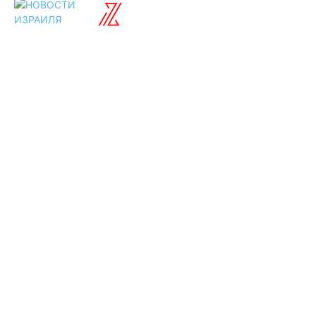
ISRAELIAN
новости
Разделы
Туризм
Политика
Культура
Спорт
Развлечения
Технологии
Стиль жизни
Видео
Музыка
Ссылки
Оставайся на
связи
Главная
О нас
О рекламе
Добавить новость
Контакт