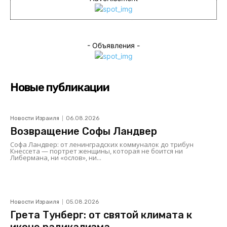
- Объявления -
Новые публикации
Новости Израиля
06.08.2026
Возвращение Софы Ландвер
Софа Ландвер: от ленинградских коммуналок до трибун
Кнессета — портрет женщины, которая не боится ни
Либермана, ни «ослов», ни...
Новости Израиля
05.08.2026
Грета Тунберг: от святой климата к
иконе радикализма