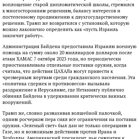
воплощение старой дипломатической школы, стремился
к многосторонним решениям, балансу интересов и
постепенному продвижению к двухгосударственному
решению. Трамп же возвратился с установкой, которую
можно лаконично определить как «пусть Израиль
закончит работу».
Администрация Байдена предоставила Израилю военную
помощь на сумму около 20 миллиардов долларов после
атаки ХАМАС 7 октября 2023 года, но периодически
приостанавливала отдельные поставки оружия, когда
считала, что действия ЦАХАЛа могут привести к
чрезмерным жертвам среди гражданского населения. Эта
«политика сдержек и противовесов» вызывала
раздражение в Иерусалиме, где Нетаниягу публично
обвинял Байдена в удерживании критически важных
вооружений.
Трамп же, словно размахивая волшебной палочкой,
одним росчерком пера снял все ограничения на поставки
оружия. «Зеленый свет» был дан не только операциям в
Газе, но и возможным действиям против Ирана и
Хезболлы. Американский президент, чьи симпатии к