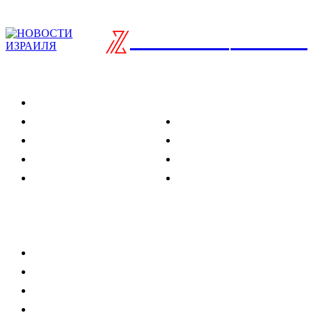
ISRAELIAN
новости
Разделы
Туризм
Политика
Культура
Спорт
Развлечения
Технологии
Стиль жизни
Видео
Музыка
Ссылки
Оставайся на связи
Главная
О нас
О рекламе
Добавить новость