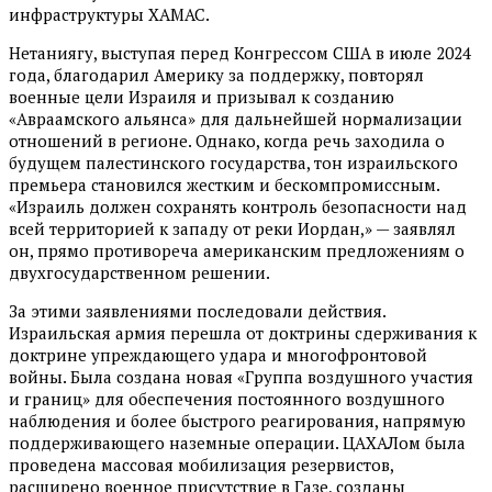
инфраструктуры ХАМАС.
Нетаниягу, выступая перед Конгрессом США в июле 2024
года, благодарил Америку за поддержку, повторял
военные цели Израиля и призывал к созданию
«Авраамского альянса» для дальнейшей нормализации
отношений в регионе. Однако, когда речь заходила о
будущем палестинского государства, тон израильского
премьера становился жестким и бескомпромиссным.
«Израиль должен сохранять контроль безопасности над
всей территорией к западу от реки Иордан,» — заявлял
он, прямо противореча американским предложениям о
двухгосударственном решении.
За этими заявлениями последовали действия.
Израильская армия перешла от доктрины сдерживания к
доктрине упреждающего удара и многофронтовой
войны. Была создана новая «Группа воздушного участия
и границ» для обеспечения постоянного воздушного
наблюдения и более быстрого реагирования, напрямую
поддерживающего наземные операции. ЦАХАЛом была
проведена массовая мобилизация резервистов,
расширено военное присутствие в Газе, созданы