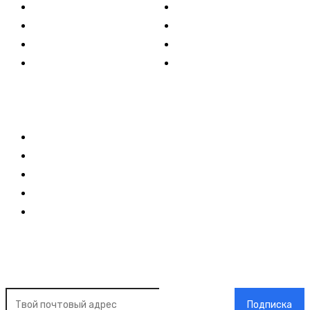
Политика
Культура
Спорт
Развлечения
Технологии
Стиль жизни
Видео
Музыка
Ссылки
Оставайся на связи
Главная
О нас
О рекламе
Добавить новость
Контакт
Подписка на новости
Подписка