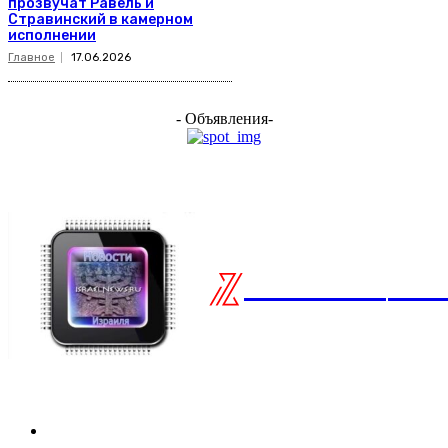
прозвучат Равель и
Стравинский в камерном
исполнении
Главное
17.06.2026
- Объявления-
ISRAELIAN
нов
Разделы
Туризм