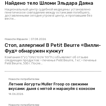
Найдено тело Шломи Эльдара Даяна
Национальный центр судебной медицины: установлено
генетическое совпадение между останками погибшего,
доставленными сегодня утром в центр, и пропавшим без
вести...
Новости Израиля
07.08.2026
Стоп, аллергики! В Petit Beurre «Вилли-
Фуд» обнаружен кунжут
Компания ג.ויליפוד אינטרנשיונל בע"מ объявляет об отзыве
следующих продуктов: • печенье Petit Beurre, 1 кг; • печенье
Petit Beurre, 500 г. После...
Новости потребителям
Летние йогурты Muller Froop со свежими
вкусами: дыня с мятой и маракуйя с кокосом
14.06.2026
Новости потребителям