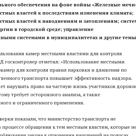
льного обеспечения на фоне войны «Железные мечи
стных властей к последствиям изменения климата;
естных властей к наводнениям и затоплениям; сист
ргии в городской среде; управление
ыми системами в муниципалитетах и другие темы
ользования камер местными властями для контроля
Д госконтролер отметил: «Использование местными
камер для контроля правил парковки и движения по
венного транспорта повышает эффективность надзора.
ет нарушать право на частную жизнь участников дорожн
тому требует осторожного анализа, а также
ного и ограниченного применения.
верки показали, что министерство транспорта не
 процессе обращения к тем местным властям, которые н
облюдение закона в отношении нарушений на полосах