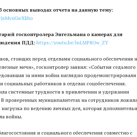
 основных выводах отчета на данную тему:
be/jxMvoGwXkho
арий госконтролера Энгельмана о камерах для
людения ПДД:
https://youtu.be/lnLMP8Ow_ZY
вов, стоящих перед отделами социального обеспечения 
лезные мечи», госконтролер заявил: «События седьмого
ледовавшая за ними война наглядно продемонстрировали
и социальных работников в отделах соцобеспечения.
ила системные трудности в привлечении и удержании
 В проверенных муниципалитетах на сотрудников ложил
 нагрузка по ведению личных дел, которая дополнитель
ла войны.
лагосостояния и социального обеспечения совместно с