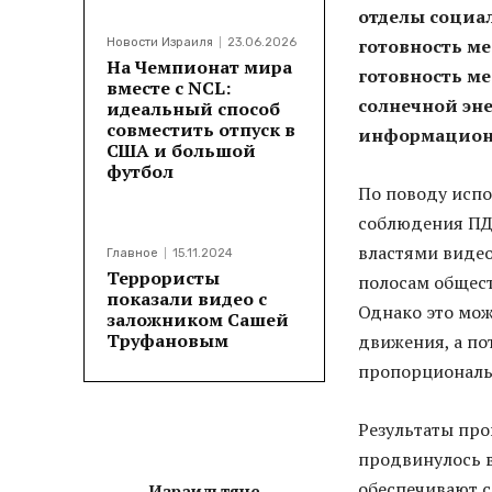
отделы социа
готовность ме
Новости Израиля
23.06.2026
На Чемпионат мира
готовность м
вместе с NCL:
солнечной эне
идеальный способ
совместить отпуск в
информационн
США и большой
футбол
По поводу исп
соблюдения ПД
властями видео
Главное
15.11.2024
Террористы
полосам общест
показали видео с
Однако это мож
заложником Сашей
Труфановым
движения, а по
пропорциональ
Результаты про
продвинулось в
обеспечивают с
Израильтяне