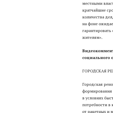
местными власт
кратчайшие сро
количества дел
на фоне ожидае
гарантировать
жителям».
Видеокоммент
социального 
ГОРОДСКАЯ Р
Городская рено
формирования п
в условиях быс
потребности в 
от ракетных и 