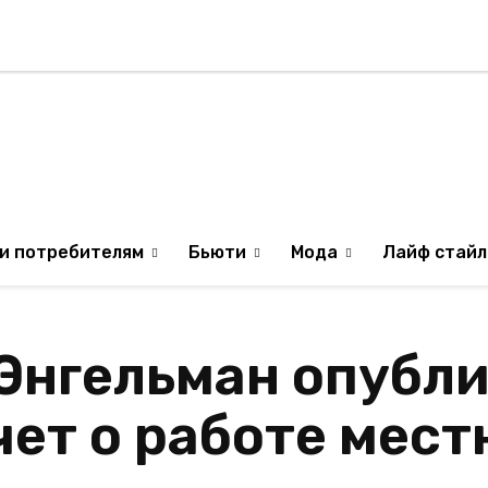
Стиль жизни
Туризм
ТВ
Музыка
ИЛЯ
ОБРАЗ ЖИЗНИ ИЗР
и потребителям
Бьюти
Мода
Лайф стайл
Энгельман опубл
ет о работе мест