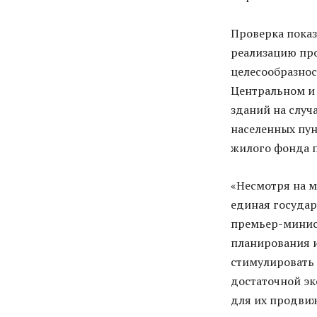
Проверка показ
реализацию про
целесообразнос
Центральном и 
зданий на случ
населенных пун
жилого фонда 
«Несмотря на м
единая государ
премьер-минист
планирования 
стимулировать п
достаточной эк
для их продвиж