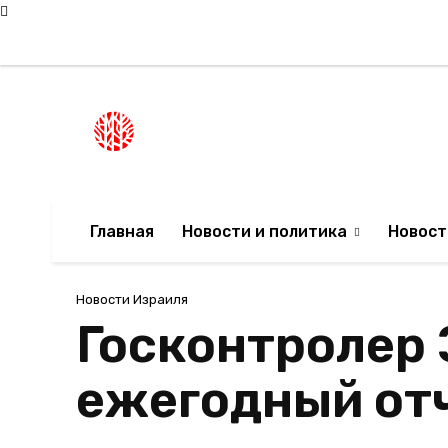
Пятница, 7 августа, 2026
Мода в Израиле
Новости Израиля
НОВОСТИ ИЗРА
Главная
Новости и политика
Новост
Новости Израиля
Госконтролер 
ежегодный отч