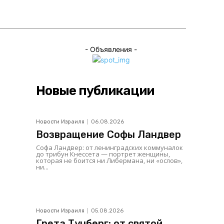
ься
- Объявления -
Новые публикации
Новости Израиля
06.08.2026
Возвращение Софы Ландвер
Софа Ландвер: от ленинградских коммуналок
до трибун Кнессета — портрет женщины,
которая не боится ни Либермана, ни «ослов»,
ни...
Новости Израиля
05.08.2026
Грета Тунберг: от святой