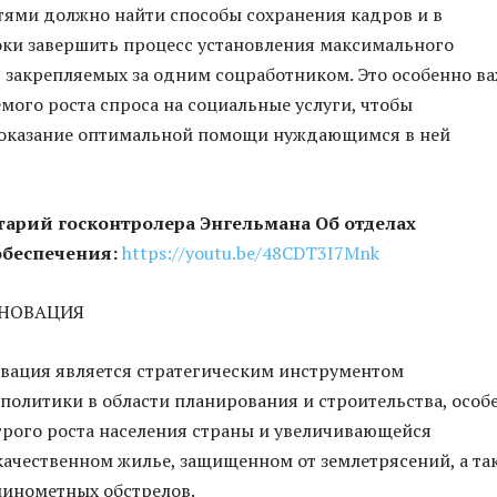
ями должно найти способы сохранения кадров и в
ки завершить процесс установления максимального
, закрепляемых за одним соцработником. Это особенно в
мого роста спроса на социальные услуги, чтобы
 оказание оптимальной помощи нуждающимся в ней
арий госконтролера Энгельмана Об отделах
обеспечения:
https://youtu.be/48CDT3I7Mnk
ЕНОВАЦИЯ
вация является стратегическим инструментом
олитики в области планирования и строительства, особ
трого роста населения страны и увеличивающейся
качественном жилье, защищенном от землетрясений, а та
минометных обстрелов.