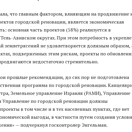
ала, что главным фактором, влияющим на продвижение 
ектов городской реновации, является экономическая
ть: основная часть проектов (58%) реализуется в
Тель-Авивском округах. При этом потребность в укрепл
ай землетрясений не удовлетворяется должным образом, 
ктах, подверженных этим рискам, проекты по обновлен
продвигаются недостаточно стремительно.
ои прошлые рекомендации, до сих пор не подготовлена
ственная программа по городской реновации. Канцеляр
ра, Земельное управление Израиля (РАМИ), Управление
и Управление по городской реновации должны
роекты в том числе и в тех населенных пунктах, где нет
ономической выгоды, в частности путем создания услов
ения» — подчеркнул госконтролер Энгельман.