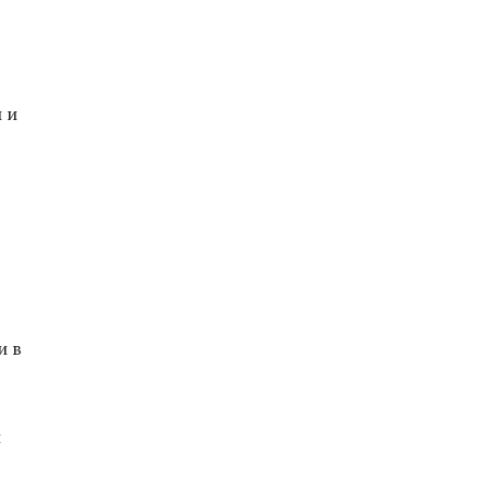
 и
и в
и