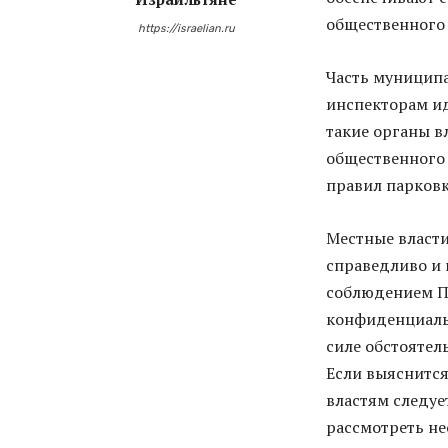
общественного 
https://israelian.ru
Часть муниципа
инспекторам и
такие органы в
общественного 
правил парковк
Местные власти
справедливо и 
соблюдением ПД
конфиденциальн
силе обстоятел
Если выяснится
властям следуе
рассмотреть не