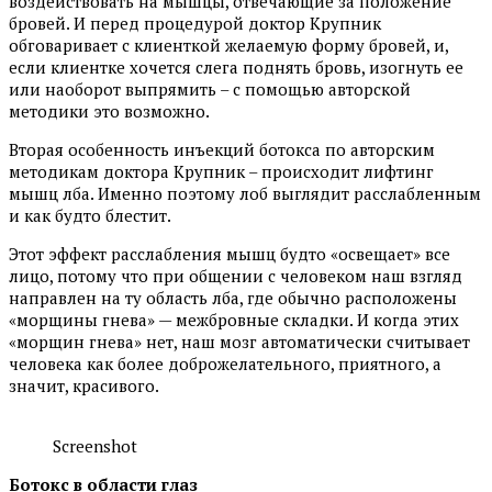
воздействовать на мышцы, отвечающие за положение
бровей. И перед процедурой доктор Крупник
обговаривает с клиенткой желаемую форму бровей, и,
если клиентке хочется слега поднять бровь, изогнуть ее
или наоборот выпрямить – с помощью авторской
методики это возможно.
Вторая особенность инъекций ботокса по авторским
методикам доктора Крупник – происходит лифтинг
мышц лба. Именно поэтому лоб выглядит расслабленным
и как будто блестит.
Этот эффект расслабления мышц будто «освещает» все
лицо, потому что при общении с человеком наш взгляд
направлен на ту область лба, где обычно расположены
«морщины гнева» — межбровные складки. И когда этих
«морщин гнева» нет, наш мозг автоматически считывает
человека как более доброжелательного, приятного, а
значит, красивого.
Screenshot
Ботокс в области глаз