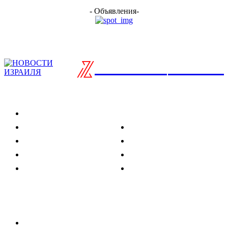
- Объявления-
ISRAELIAN
новости
Разделы
Туризм
Политика
Культура
Спорт
Развлечения
Технологии
Стиль жизни
Видео
Музыка
Ссылки
Оставайся на связи
Главная