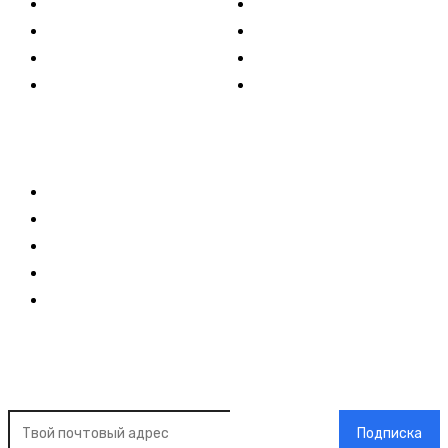
Политика
Культура
Спорт
Развлечения
Технологии
Стиль жизни
Видео
Музыка
Ссылки
Оставайся на связи
Главная
О нас
О рекламе
Добавить новость
Контакт
Подписка на новости
Подписка