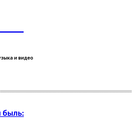
Регистрация / Авторизация
ЬТЯН
узыка и видео
 быль: