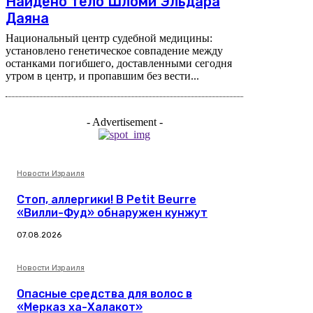
Найдено тело Шломи Эльдара
Даяна
Национальный центр судебной медицины:
установлено генетическое совпадение между
останками погибшего, доставленными сегодня
утром в центр, и пропавшим без вести...
- Advertisement -
Новости Израиля
Стоп, аллергики! В Petit Beurre
«Вилли-Фуд» обнаружен кунжут
07.08.2026
Новости Израиля
Опасные средства для волос в
«Мерказ ха-Халакот»