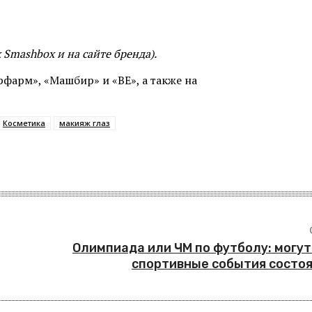
 Smashbox и на сайте бренда)
.
рфарм», «Машбир» и «ВЕ», а также на
Косметика
макияж глаз
Олимпиада или ЧМ по футболу: могут
спортивные события состоя