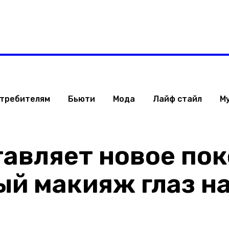
Израиля
Стиль жизни
Туризм
ТВ
Музыка
ОБРАЗ ЖИЗНИ ИЗРАИЛ
отребителям
Бьюти
Мода
Лайф стайл
М
авляет новое по
ый макияж глаз на
Поделиться