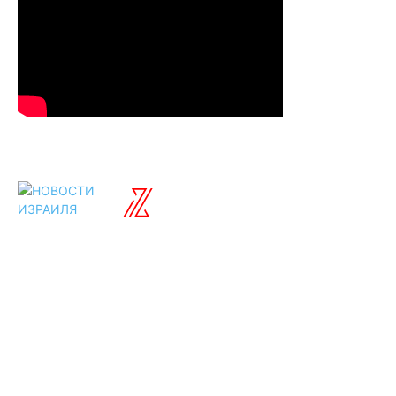
ISRAELIAN
новости
Разделы
Туризм
Политика
Культура
Спорт
Развлечения
Технологии
Стиль жизни
Видео
Музыка