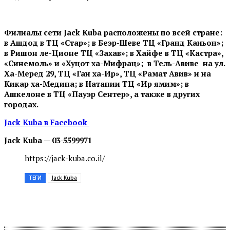
Филиалы сети
Jack
Kuba
расположены по всей стране:
в Ашдод в ТЦ «Стар»; в Беэр-Шеве ТЦ «Гранд Каньон»;
в Ришон ле-Ционе ТЦ «Захав»; в Хайфе в ТЦ «Кастра»,
«Синемоль» и «Хуцот ха-Мифрац»; в Тель-Авиве на ул.
Ха-Меред 29, ТЦ «Ган ха-Ир», ТЦ «Рамат Авив» и на
Кикар ха-Медина; в Натании ТЦ «Ир ямим»; в
Ашкелоне в ТЦ «Пауэр Сентер», а также в других
городах.
Jack Kubа в Facebook
Jack Kuba — 03-5599971
https://jack-kuba.co.il/
ТЕГИ
Jack Kuba