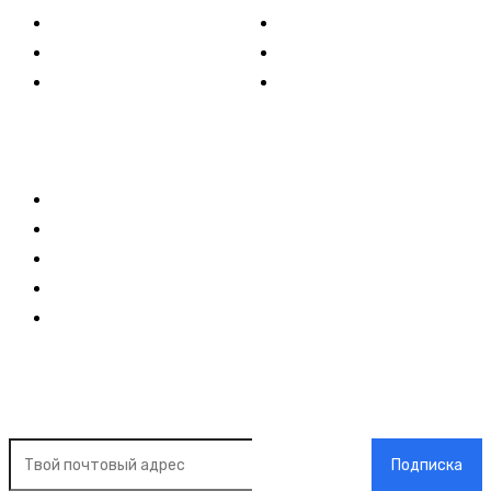
Спорт
Развлечения
Технологии
Стиль жизни
Видео
Музыка
Ссылки
Оставайся на связи
Главная
О нас
О рекламе
Добавить новость
Контакт
Подписка на новости
Подписка