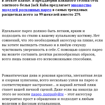
в легкое платье.
В преддверии пляжного сезона сеть
элитного белья Jack Kuba предлагает
множество
моделей роскошных парео
в самых трендовых
расцветках всего за 99 шекелей вместо 279.
Идеальное парео должно быть легким, ярким и
подходить по стилю к вашему купальному костюму. Нет
сомнений, что это необходимый аксессуар на пляже, если
вы хотите выглядеть стильно и в любую секунду
чувствовать уверенность в себе. С помощью одного парео
вы можете составить десятки разнообразных образов,
всего лишь повязав его всевозможными способами.
Романтическая дива и роковая красотка, элегантная леди
и озорная хулиганка, всего несколько узлов на парео и
соответствующее настроение… и жаркий летний пляж
станет вашей личной сценой. Даже если вы никогда до
этого не носили
парео, попробуйте
– этот аксессуар
невероятно прост в обращении и подходит к любым
моделям и фасонам купальников.