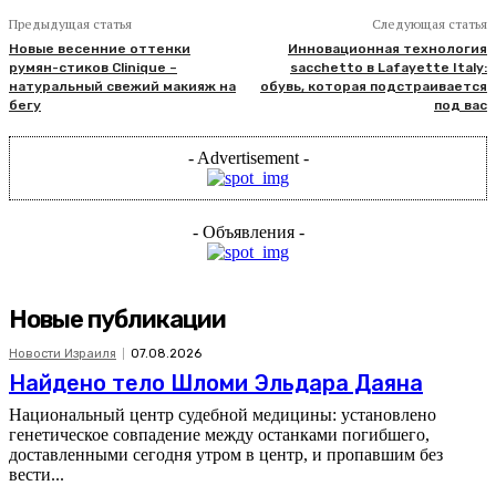
Предыдущая статья
Следующая статья
Новые весенние оттенки
Инновационная технология
румян-стиков Clinique –
sacchetto в Lafayette Italy:
натуральный свежий макияж на
обувь, которая подстраивается
бегу
под вас
- Advertisement -
- Объявления -
Новые публикации
Новости Израиля
07.08.2026
Найдено тело Шломи Эльдара Даяна
Национальный центр судебной медицины: установлено
генетическое совпадение между останками погибшего,
доставленными сегодня утром в центр, и пропавшим без
вести...