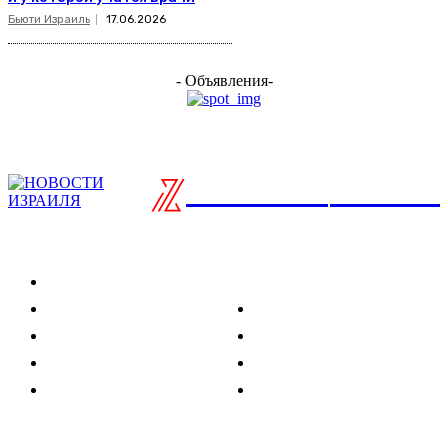
Бьюти Израиль
17.06.2026
- Объявления-
ISRAELIAN
новости
Разделы
Туризм
Политика
Культура
Спорт
Развлечения
Технологии
Стиль жизни
Видео
Музыка