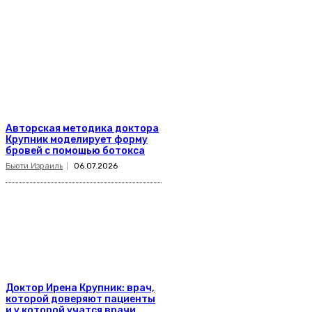
Авторская методика доктора
Крупник моделирует форму
бровей с помощью ботокса
Бьюти Израиль
06.07.2026
Доктор Ирена Крупник: врач,
которой доверяют пациенты
и у которой учатся врачи