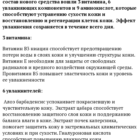
состав нового средства вошли
3 витамина, 6
увлажняющих компонентов
и 9 аминокислот
,
которые
способствуют устранению сухости кожи и
восстановлени
ю
и регенерации клеток кожи
.
Эффект
увлажнения сохраняется в
течение
всего дня.
3 витамина:
Витамин B3 ниацин способствует предотвращению
потери воды в слоях кожи и улучшению структуры кожи.
Витамин Е необходим для защиты от свободных
радикалов и вредного воздействия окружающей среды.
Провитамин В5 повышает эластичность кожи и уровень
ее увлажненности
6 увлажнителей:
Алоэ барбаденсис успокаивает покрасневшую и
чувствительную кожу. Экстракт цабара способствует
восстановлению защитного слоя кожи и поддержанию
баланса влаги в коже. Экстракт почек каперсника,
помогает защитить кожу в экстремальных климатических
условиях и при сухости. Гиалуроновая кислота
способствует повышению влажности кожи.