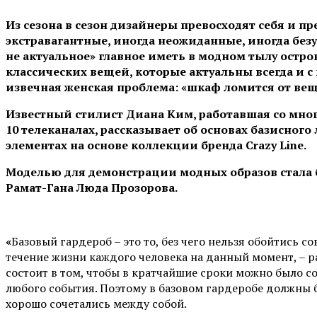
Из сезона в сезон дизайнеры превосходят себя и 
экстравагантные, иногда неожиданные, иногда безу
не актуальное» главное иметь в модном тылу остров
классических вещей, которые актуальны всегда и с
извечная женская проблема: «шкаф ломится от веще
Известный стилист Диана Ким, работавшая со мног
10 телеканалах, рассказывает об основах базисного
элементах на основе коллекции бренда
Crazy
Line
.
Моделью для демонстрации модных образов стала
Рамат-Гана Люда Прозорова.
«
Базовый гардероб – это то, без чего нельзя обойтись 
течение жизни каждого человека на данный момент, – р
состоит в том, чтобы в кратчайшие сроки можно было с
любого события. Поэтому в базовом гардеробе должны 
хорошо сочетались между собой.