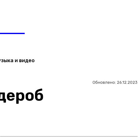
Регистрация / Авторизация
ЬТЯН
узыка и видео
Обновлено:
26.12.2023
рдероб