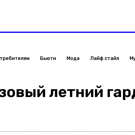
 Израиля
Стиль жизни
Туризм
ТВ
Музыка
ОБРАЗ ЖИЗНИ ИЗРАИЛ
отребителям
Бьюти
Мода
Лайф стайл
М
азовый летний га
Поделиться