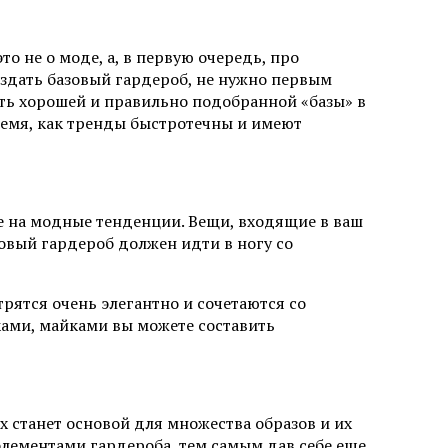
о не о моде, а, в первую очередь, про
оздать базовый гардероб, не нужно первым
сть хорошей и правильно подобранной «базы» в
время, как тренды быстротечны и имеют
ие на модные тенденции. Вещи, входящие в ваш
овый гардероб должен идти в ногу со
рятся очень элегантно и сочетаются со
ами, майками вы можете составить
х станет основой для множества образов и их
лементами гардероба, тем самым дав себе еще